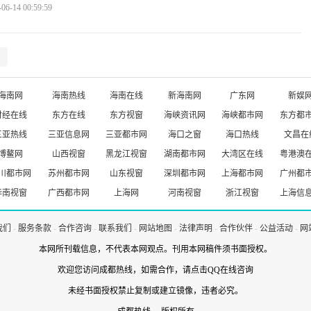
-14 00:59:59
海南网
海南热线
海南在线
新海南网
广东网
新娱
财经在线
东方在线
东方视窗
海峡资讯网
海峡都市网
东方都
三亚热线
三亚信息网
三亚都市网
海口之窗
海口热线
文昌在
博鳌网
山西视窗
黑龙江视窗
湖南都市网
大湾区在线
粤港澳
川都市网
苏州都市网
山东视窗
深圳都市网
上海都市网
广州都
华南视窗
广西都市网
上海网
河南视窗
浙江视窗
上海信
我们
-
服务条款
-
合作咨询
-
联系我们
-
网站地图
-
法律声明
-
合作伙伴
-
公益活动
-
网
本网所刊载信息，不代表本网观点。刊用本网稿件须书面授权。
欢迎您访问成都热线，如需合作，
请点击QQ在线咨询
未经书面授权禁止复制或建立镜像，违者必究。