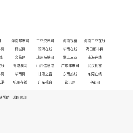
网
海南都市网
三亚资讯网
海南视窗
海南三亚在线
市网
椰城网
琼海在线
华南在线
海口都市网
线
文昌网
琼州海峡网
掌上三亚
南海在线
在线
粤港澳网
山西信息港
广东都市网
武汉视窗
市网
华南网
甘肃之窗
东南热线
东莞在线
息港
杭州在线
广东视窗
都讯网
中都网
站帮助
-
返回顶部