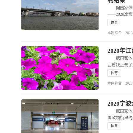
利结束
据国家体育
——2020
进行……
体育
本网综合 2020-06
2020
据国家体育局
西省线上亲子
&……
查
体育
本网综合 2020-06
2020
据国家体育局
国政领衔里约
上了一堂别开
体育