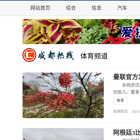
网站首页
综合
信息
汽车
体育频道
曼联官方
本网资讯2月
创始人、董事长
79岁。 讣
体育
本网综合 2024-02
阿根廷3