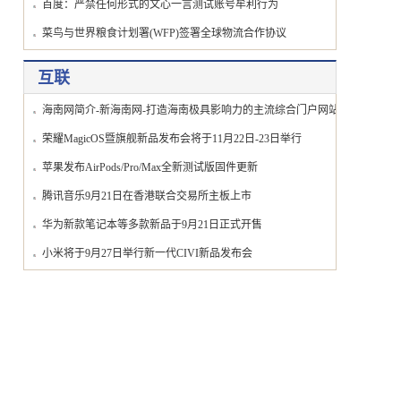
百度：严禁任何形式的文心一言测试账号牟利行为
菜鸟与世界粮食计划署(WFP)签署全球物流合作协议
互联
海南网简介-新海南网-打造海南极具影响力的主流综合门户网站
网
荣耀MagicOS暨旗舰新品发布会将于11月22日-23日举行
苹果发布AirPods/Pro/Max全新测试版固件更新
腾讯音乐9月21日在香港联合交易所主板上市
华为新款笔记本等多款新品于9月21日正式开售
小米将于9月27日举行新一代CIVI新品发布会