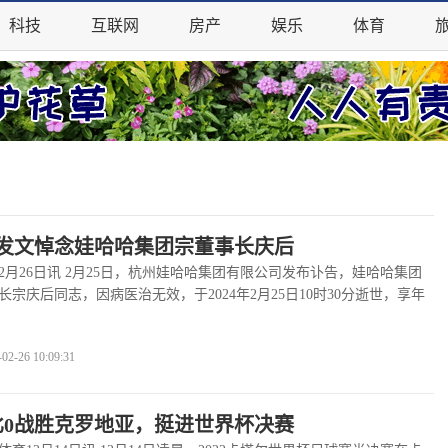
科技
互联网
房产
娱乐
体育
发文悼念娃哈哈集团宗董事长庆后
26日讯 2月25日，杭州娃哈哈集团有限公司发布讣告，娃哈哈集团
宗庆后同志，因病医治无效，于2024年2月25日10时30分逝世，享年
告称，杭州娃哈……
查看全文
>>
-26 10:09:31
比0战胜克罗地亚，挺进世界杯决赛