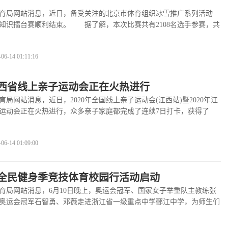
局网站消息，近日，备受关注的北京市体育组织冰雪推广系列活动
冰雪知识擂台赛顺利结束。 据了解，本次比赛共有2108名选手参赛，共
查看全文
>>
-14 01:11:16
年江西省线上亲子运动会正在火热进行
网站消息，近日，2020年全国线上亲子运动会(江西站)暨2020年江
运动会正在火热进行，众多亲子家庭都完成了连续7日打卡，获得了
看全文
>>
-14 01:09:00
宁波全民健身季竞技体育校园行活动启动
网站消息，6月10日晚上，奥运会冠军、国家女子举重队主教练张
奥运会冠军石智勇、邓薇走进浙江省一级重点中学鄞江中学，为师生们
生……
查看全文
>>