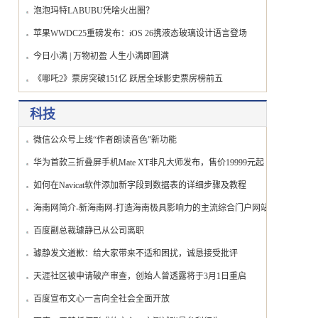
泡泡玛特LABUBU凭啥火出圈？
苹果WWDC25重磅发布：iOS 26携液态玻璃设计语言登场
今日小满 | 万物初盈 人生小满即圆满
《哪吒2》票房突破151亿 跃居全球影史票房榜前五
科技
微信公众号上线“作者朗读音色”新功能
华为首款三折叠屏手机Mate XT非凡大师发布，售价19999元起
如何在Navicat软件添加新字段到数据表的详细步骤及教程
海南网简介-新海南网-打造海南极具影响力的主流综合门户网站
百度副总裁璩静已从公司离职
璩静发文道歉：给大家带来不适和困扰，诚恳接受批评
天涯社区被申请破产审查，创始人曾透露将于3月1日重启
百度宣布文心一言向全社会全面开放