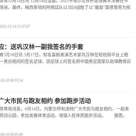
12月14日讯 12月14日凌晨，2022卡塔尔世界杯足球赛半决赛在卡
场进，最终，梅西率领的阿根廷队以3比0战胜了以“魔笛”莫德里奇为核
查看全文
>>
12-14 11:47:07
应：送巩汉林一副我签名的手套
月18日讯 3月17日，知名喜剧表演艺术家巩汉林在短视频平台上晒
一黑白相间的签名足球，因足球上的签名把中国男足国家队助理教练区
查看全文
>>
-18 08:33:54
广大市民与跑友相约 参加跑步活动
局消息，6月14日，内蒙古呼和浩特广大市民与跑友相约，一起来
区劳动公园，参加发展体育运动，增强人民体质跑步活动。 据悉，
看全文
>>
-16 00:05:49