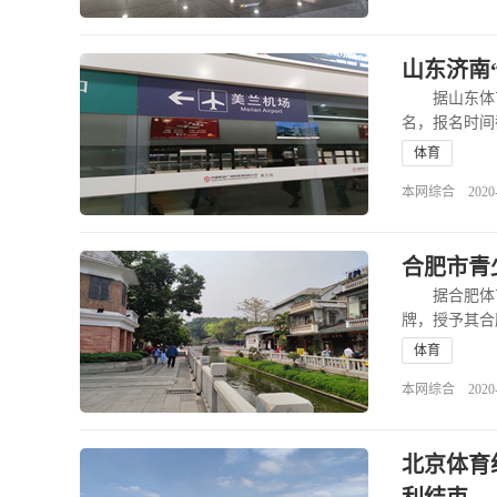
山东济南
据山东体育局
名，报名时间
查看全文
体育
本网综合 2020-06
合肥市青
据合肥体育
牌，授予其
合……
查
体育
本网综合 2020-06
北京体育