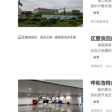
海口视窗体育
塔尔卢赛尔球
心的克……
体育
海口视窗体育 2022-
区楚良回
海南网体育3
出自己收藏的
楚良签为……
体育
本网综合 2022-03
呼和浩特
据内蒙古体育
到如意开发
本……
查
体育
本网综合 2020-06