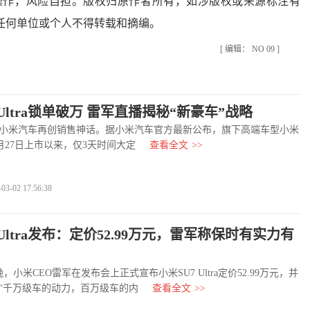
操作，风险自担。版权归原作者所有，如涉版权或来源标注有
任何单位或个人不得转载和摘编。
[ 编辑： NO 09 ]
 Ultra锁单破万 雷军直播揭秘“新豪车”战略
小米汽车再创销售神话。据小米汽车官方最新公布，旗下高端车型小米
a自2月27日上市以来，仅3天时间大定
查看全文
>>
-02 17:56:38
 Ultra发布：定价52.99万元，雷军称保时有实力有
小米CEO雷军在发布会上正式宣布小米SU7 Ultra定价52.99万元，并
“千万级车的动力，百万级车的内
查看全文
>>