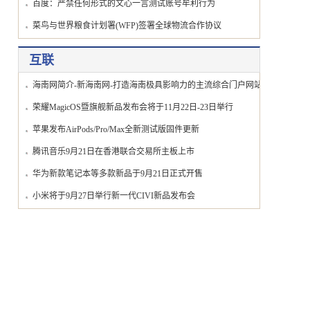
百度：严禁任何形式的文心一言测试账号牟利行为
菜鸟与世界粮食计划署(WFP)签署全球物流合作协议
互联
海南网简介-新海南网-打造海南极具影响力的主流综合门户网站
网
荣耀MagicOS暨旗舰新品发布会将于11月22日-23日举行
苹果发布AirPods/Pro/Max全新测试版固件更新
腾讯音乐9月21日在香港联合交易所主板上市
华为新款笔记本等多款新品于9月21日正式开售
小米将于9月27日举行新一代CIVI新品发布会