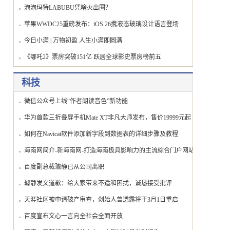
泡泡玛特LABUBU凭啥火出圈？
苹果WWDC25重磅发布：iOS 26携液态玻璃设计语言登场
今日小满 | 万物初盈 人生小满即圆满
《哪吒2》票房突破151亿 跃居全球影史票房榜前五
科技
微信公众号上线“作者朗读音色”新功能
华为首款三折叠屏手机Mate XT非凡大师发布，售价19999元起
如何在Navicat软件添加新字段到数据表的详细步骤及教程
海南网简介-新海南网-打造海南极具影响力的主流综合门户网站
百度副总裁璩静已从公司离职
璩静发文道歉：给大家带来不适和困扰，诚恳接受批评
天涯社区被申请破产审查，创始人曾透露将于3月1日重启
百度宣布文心一言向全社会全面开放